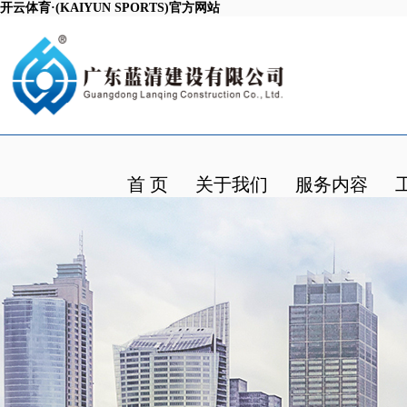
开云体育·(KAIYUN SPORTS)官方网站
首 页
关于我们
服务内容