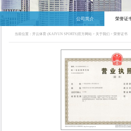
公司简介
荣誉证
当前位置：
开云体育·(KAIYUN SPORTS)官方网站
>
关于我们
>
荣誉证书