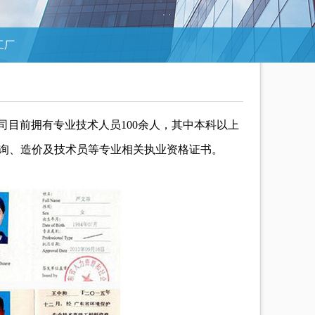
工厂
。公司目前拥有专业技术人员100余人，其中本科以上
咨询、造价及技术员等专业相关执业资格证书。