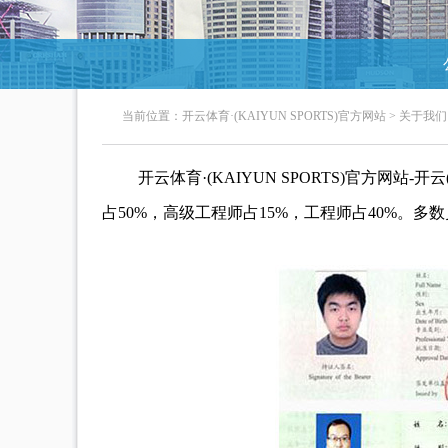
当前位置：
开云体育·(KAIYUN SPORTS)官方网站
>
关于我
开云体育·(KAIYUN SPORTS)官方网
占50%，高级工程师占15%，工程师占40%