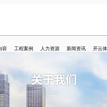
内容
工程案例
人力资源
新闻资讯
开云体育