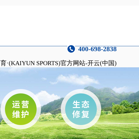
400-698-2838
·(KAIYUN SPORTS)官方网站-开云(中国)