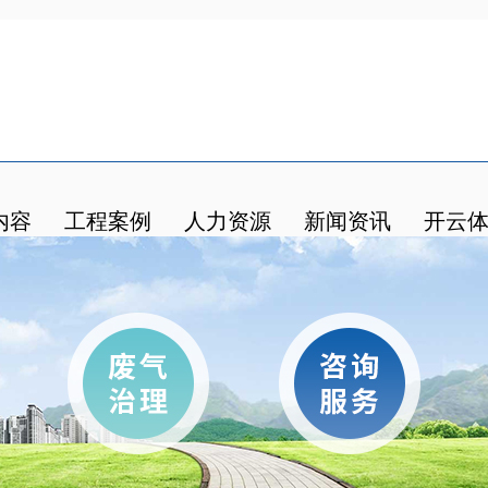
内容
工程案例
人力资源
新闻资讯
开云体育