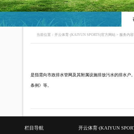
当前位置：
开云体育·(KAIYUN SPORTS)官方网站
>
服务内
是指需向市政排水管网及其附属设施排放污水的排水户。
条例》等。
栏目导航
开云体育·(KAIYUN SPO