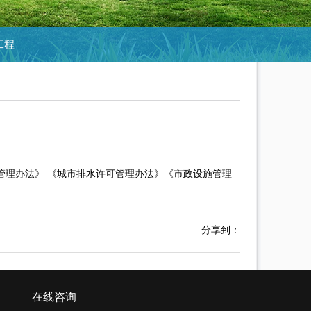
工程
管理办法》 《城市排水许可管理办法》《市政设施管理
分享到：
在线咨询