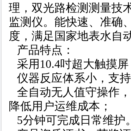
理，双光路检测测量技
监测仪。能快速、准确、
度，满足国家地表水自
产品特点：
采用10.4吋超大触
仪器反应体系小，支持废
全自动无人值守操作，
降低用户运维成本；
5分钟可完成日常维护