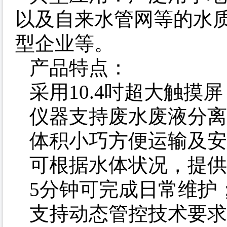
以及自来水管网等的水
型企业等。
产品特点：
采用10.4吋超大触
仪器支持废水废液分离
体积小巧方便运输及安
可根据水体状况，提供
5分钟可完成日常维护
支持动态管控技术要求