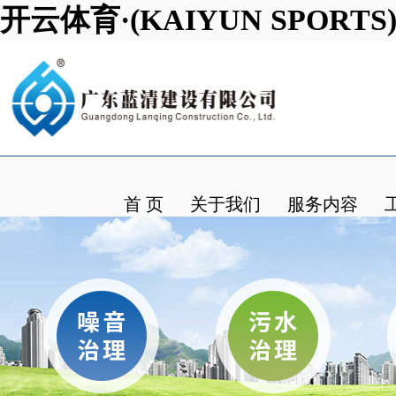
开云体育·(KAIYUN SPORT
首 页
关于我们
服务内容