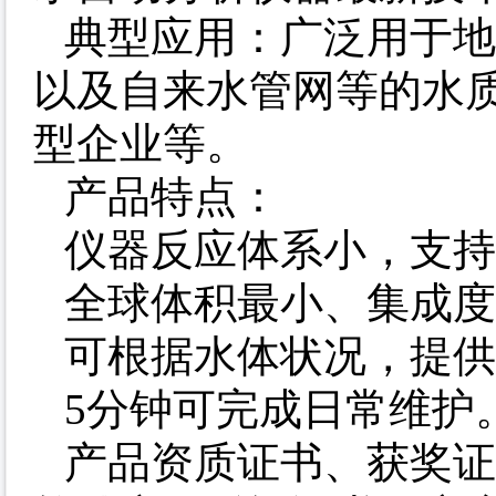
典型应用：广泛用于地
以及自来水管网等的水
型企业等。
产品特点：
仪器反应体系小，支持
全球体积最小、集成度
可根据水体状况，提供
5分钟可完成日常维护
产品资质证书、获奖证