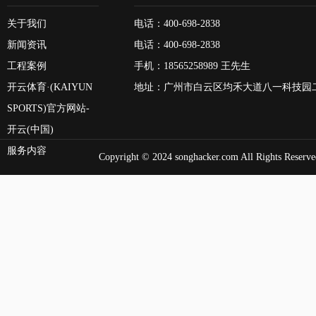
关于我们
电话：400-698-2838
新闻资讯
电话：400-698-2838
工程案例
手机：18565258989 王先生
开云体育·(KAIYUN
地址：广州市白云区均禾大道八一科技园
SPORTS)官方网站-
开云(中国)
服务内容
Copyright © 2024
songhacker.com
All Rights Reserve