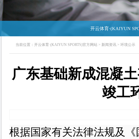
开云体育·(KAIYUN SP
当前位置：
开云体育·(KAIYUN SPORTS)官方网站
>
新闻资讯
>
环境公示
广东基础新成混凝土
竣工
根据国家有关法律法规及《